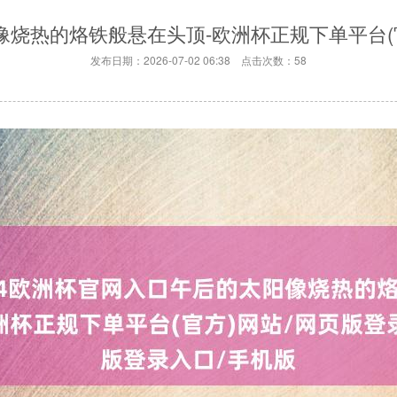
像烧热的烙铁般悬在头顶-欧洲杯正规下单平台(
发布日期：2026-07-02 06:38 点击次数：58