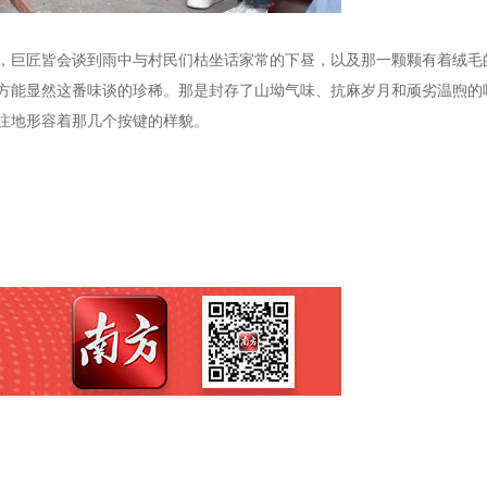
，巨匠皆会谈到雨中与村民们枯坐话家常的下昼，以及那一颗颗有着绒毛
方能显然这番味谈的珍稀。那是封存了山坳气味、抗麻岁月和顽劣温煦的
注地形容着那几个按键的样貌。