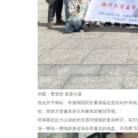
供图：曹壹恬 葛姜沁遥
抵达开平南站，玲珑病院院长董淑猛还是在站外等候
怕，然则大普遍东谈主对麻风皆横目而视。”
怀揣着赶赴大山深处的甘愿与惴惴的复杂样式，实行
深一脚浅一脚地跻身这块杂草蔓生的地盘。月亮腾飞