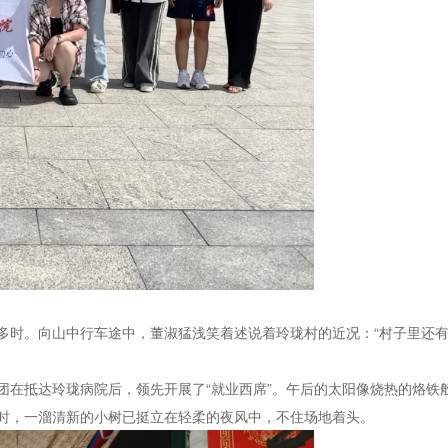
多时。向山中行车途中，董淑猛浅笑着述说着玲珑村的近况：“村子里还有
团在抵达玲珑病院后，领先开展了“就业西席”。午后的太阳像烧热的烙铁
时，一溜清新的小树已挺立在轻柔的夜风中，不住场地着头。