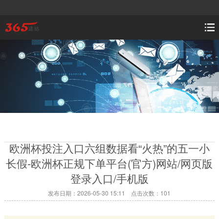
欧洲杯投注入口六组数据看“火热”的五一小
长假-欧洲杯正规下单平台(官方)网站/网页版
登录入口/手机版
发布日期：2026-05-30 15:11 点击次数：101