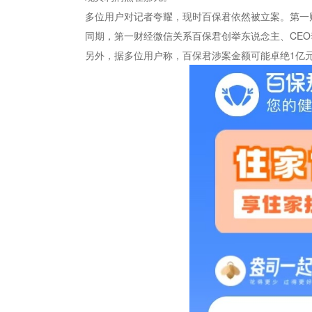
多位用户对记者夸耀，现时百保君依然被立案。第一
同期，第一财经微信关系百保君创举东说念主、CE
另外，据多位用户称，百保君涉案金额可能卓绝1亿