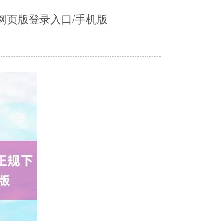
/网页版登录入口/手机版